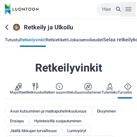
Hae
Retkeily ja Ulkoilu
Selaa retkeilyk
Tutustu
Retkeilyvinkit
Retkietiketti
Jokaisenoikeudet
Retkeilyvinkit
Majoitteet
Retkiruoka
Retken suunnittelu
Suunnistaminen
Tulenteko
Turvallisuu
Avun kutsuminen ja matkapuhelinkuuluvuus
Eksyminen
Ensiapu
Hyönteisiltä suojautuminen
Jäällä liikkujan turvallisuus
Lumivyöryt