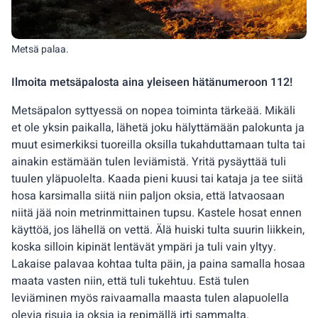
Metsä palaa.
Ilmoita metsäpalosta aina yleiseen hätänumeroon 112!
Metsäpalon syttyessä on nopea toiminta tärkeää. Mikäli
et ole yksin paikalla, lähetä joku hälyttämään palokunta ja
muut esimerkiksi tuoreilla oksilla tukahduttamaan tulta tai
ainakin estämään tulen leviämistä. Yritä pysäyttää tuli
tuulen yläpuolelta. Kaada pieni kuusi tai kataja ja tee siitä
hosa karsimalla siitä niin paljon oksia, että latvaosaan
niitä jää noin metrinmittainen tupsu. Kastele hosat ennen
käyttöä, jos lähellä on vettä. Älä huiski tulta suurin liikkein,
koska silloin kipinät lentävät ympäri ja tuli vain yltyy.
Lakaise palavaa kohtaa tulta päin, ja paina samalla hosaa
maata vasten niin, että tuli tukehtuu. Estä tulen
leviäminen myös raivaamalla maasta tulen alapuolella
olevia risuja ja oksia ja repimällä irti sammalta.