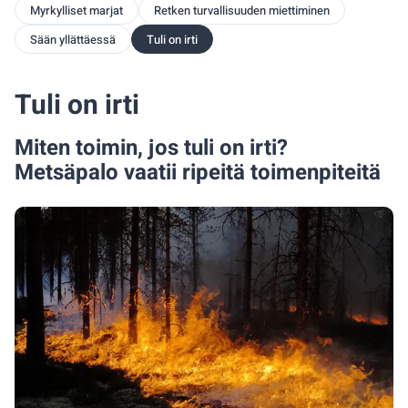
Myrkylliset marjat
Retken turvallisuuden miettiminen
Sään yllättäessä
Tuli on irti
Tuli on irti
Miten toimin, jos tuli on irti?
Metsäpalo vaatii ripeitä toimenpiteitä