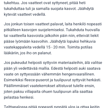
tukehtuu. Jos vaatteet ovat syttyneet, pitää heti
tukahduttaa tuli ja samalla suojata kasvot. Jäähdytä
kytevät vaatteet vedellä.
Jos jonkun toisen vaatteet palavat, laita henkilö nopeasti
pitkälleen kasvojen suojelemiseksi. Tukahduta huovalla
tai vaatteella kasvoista jalkoihin päin niin, etteivät liekit
pääse lyömään kasvoihin. Jäähdytä lopuksi hehkuvia
vaatekappaleita vedellä 15 - 20 min. Toimita potilas
lääkäriin, jos iho on palanut.
Jos pukeudut helposti syttyviin materiaaleihin, älä valitse
pään yli vedettävää mallia. Edestä helposti auki saatava
vaate on syttyessään vähemmän hengenvaarallinen.
Esimerkiksi fleece-puserot ja tuulipuvut syttyvät herkästi.
Päällimmäiset vaatekerrokset altistuvat tulelle ensin,
joten paksu villapaita ohuen tuulipuvun alla saattaa
pelastaa henkesi.
Telttapalossa pitää nopeasti rynnätä ulos ja ottaa keitin