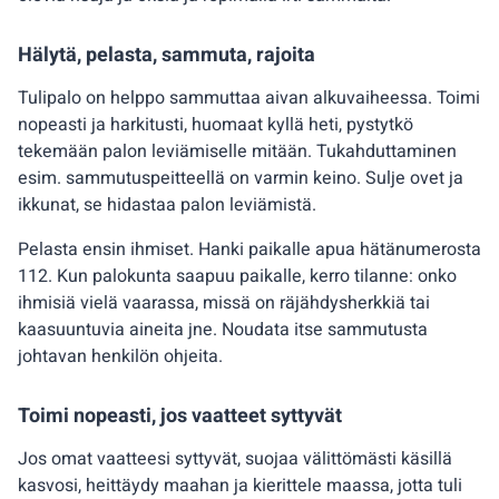
Hälytä, pelasta, sammuta, rajoita
Tulipalo on helppo sammuttaa aivan alkuvaiheessa. Toimi
nopeasti ja harkitusti, huomaat kyllä heti, pystytkö
tekemään palon leviämiselle mitään. Tukahduttaminen
esim. sammutuspeitteellä on varmin keino. Sulje ovet ja
ikkunat, se hidastaa palon leviämistä.
Pelasta ensin ihmiset. Hanki paikalle apua hätänumerosta
112. Kun palokunta saapuu paikalle, kerro tilanne: onko
ihmisiä vielä vaarassa, missä on räjähdysherkkiä tai
kaasuuntuvia aineita jne. Noudata itse sammutusta
johtavan henkilön ohjeita.
Toimi nopeasti, jos vaatteet syttyvät
Jos omat vaatteesi syttyvät, suojaa välittömästi käsillä
kasvosi, heittäydy maahan ja kierittele maassa, jotta tuli