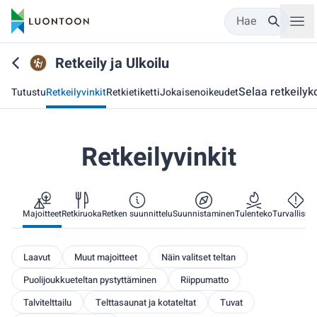
Hae
Retkeily ja Ulkoilu
Selaa retkeilyk
Tutustu
Retkeilyvinkit
Retkietiketti
Jokaisenoikeudet
Retkeilyvinkit
Majoitteet
Retkiruoka
Retken suunnittelu
Suunnistaminen
Tulenteko
Turvallisuu
Laavut
Muut majoitteet
Näin valitset teltan
Puolijoukkueteltan pystyttäminen
Riippumatto
Talvitelttailu
Telttasaunat ja kotateltat
Tuvat