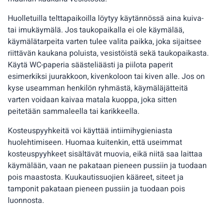
Huolletuilla telttapaikoilla löytyy käytännössä aina kuiva-
tai imukäymälä. Jos taukopaikalla ei ole käymälää,
käymälätarpeita varten tulee valita paikka, joka sijaitsee
riittävän kaukana poluista, vesistöistä sekä taukopaikasta.
Käytä WC-paperia säästeliäästi ja piilota paperit
esimerkiksi juurakkoon, kivenkoloon tai kiven alle. Jos on
kyse useamman henkilön ryhmästä, käymäläjätteitä
varten voidaan kaivaa matala kuoppa, joka sitten
peitetään sammaleella tai karikkeella.
Kosteuspyyhkeitä voi käyttää intiimihygieniasta
huolehtimiseen. Huomaa kuitenkin, että useimmat
kosteuspyyhkeet sisältävät muovia, eikä niitä saa laittaa
käymälään, vaan ne pakataan pieneen pussiin ja tuodaan
pois maastosta. Kuukautissuojien kääreet, siteet ja
tamponit pakataan pieneen pussiin ja tuodaan pois
luonnosta.