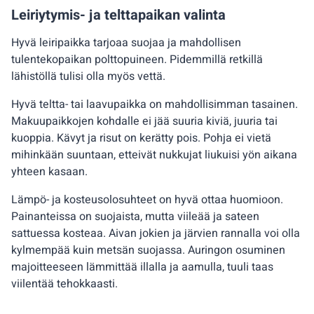
Leiriytymis- ja telttapaikan valinta
Hyvä leiripaikka tarjoaa suojaa ja mahdollisen
tulentekopaikan polttopuineen. Pidemmillä retkillä
lähistöllä tulisi olla myös vettä.
Hyvä teltta- tai laavupaikka on mahdollisimman tasainen.
Makuupaikkojen kohdalle ei jää suuria kiviä, juuria tai
kuoppia. Kävyt ja risut on kerätty pois. Pohja ei vietä
mihinkään suuntaan, etteivät nukkujat liukuisi yön aikana
yhteen kasaan.
Lämpö- ja kosteusolosuhteet on hyvä ottaa huomioon.
Painanteissa on suojaista, mutta viileää ja sateen
sattuessa kosteaa. Aivan jokien ja järvien rannalla voi olla
kylmempää kuin metsän suojassa. Auringon osuminen
majoitteeseen lämmittää illalla ja aamulla, tuuli taas
viilentää tehokkaasti.