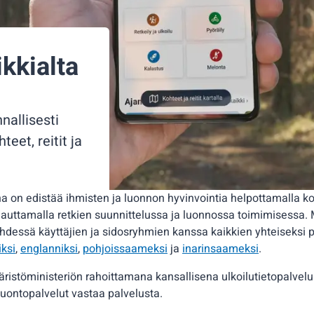
ikkialta
nallisesti
teet, reitit ja
a on edistää ihmisten ja luonnon hyvinvointia helpottamalla koh
auttamalla retkien suunnittelussa ja luonnossa toimimisessa. 
yhdessä käyttäjien ja sidosryhmien kanssa kaikkien yhteiseksi p
iksi
,
englanniksi
,
pohjoissaameksi
ja
inarinsaameksi
.
äristöministeriön rahoittamana kansallisena ulkoilutietopalvelu
uontopalvelut vastaa palvelusta.