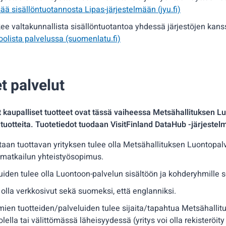
sää sisällöntuotannosta Lipas-järjestelmään (jyu.fi)
ee valtakunnallista sisällöntuotantoa yhdessä järjestöjen kan
olista palvelussa (suomenlatu.fi)
t palvelut
 kaupalliset tuotteet ovat tässä vaiheessa Metsähallituksen L
tuotteita. Tuotetiedot tuodaan VisitFinland DataHub -järjestel
taan tuottavan yrityksen tulee olla Metsähallituksen Luontopa
matkailun yhteistyösopimus.
uiden tulee olla Luontoon-palvelun sisältöön ja kohderyhmille s
e olla verkkosivut sekä suomeksi, että englanniksi.
mien tuotteiden/palveluiden tulee sijaita/tapahtua Metsähallit
lella tai välittömässä läheisyydessä (yritys voi olla rekisteröit