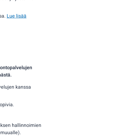
ssa.
Lue lisää
uontopalvelujen
mästä.
lvelujen kanssa
opivia.
uksen hallinnoimien
y muualle).