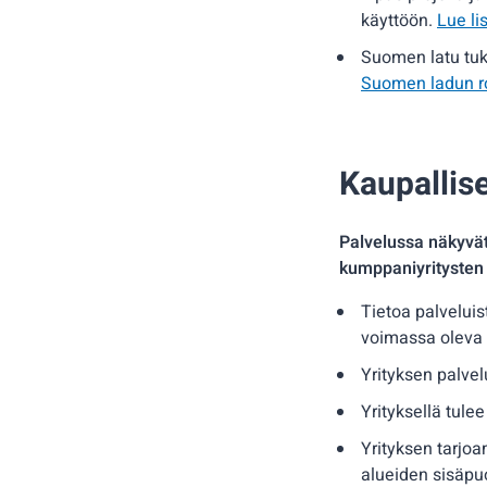
käyttöön.
Lue li
Suomen latu tuk
Suomen ladun ro
Kaupallise
Palvelussa näkyvät
kumppaniyritysten 
Tietoa palveluis
voimassa oleva 
Yrityksen palvel
Yrityksellä tule
Yrityksen tarjoa
alueiden sisäpuo