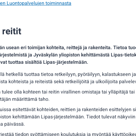
sen Luontopalvelujen toiminnasta
reitit
än usean eri toimijan kohteita, reittejä ja rakenteita. Tietoa tu
ärjestelmistä ja Jyväskylän yliopiston kehittämästä Lipas-tiet
ivat tuottaa sisältöä Lipas-järjestelmään.
llä hetkellä tuottaa tietoa retkeilyyn, pyöräilyyn, kalastukseen 
isista kohteista ja reiteistä sekä retkeilijöitä ja ulkoilijoita palvel
tulee olla kohteen tai reitin virallinen omistaja tai ylläpitäjä tai
itäjän määrittämä taho.
issa esitettävät kohteiden, reittien ja rakenteiden esittelyjen s
iston kehittämään Lipas-järjestelmään. Tiedot tulevat näkyvii
sa päivässä.
ärjestää tiedon syöttämiseen koulutuksia ja myöntää käyttöoike