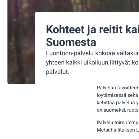
Kohteet ja reitit ka
Suomesta
Luontoon-palvelu kokoaa valtakun
yhteen kaikki ulkoiluun liittyvät koh
palvelut.
Palvelun tavoitteen
löytämisessä sekä 
kehittää palvelua 
on suomeksi,
ruots
Palvelu toimii Ymp
Metsähallituksen L