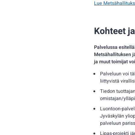
Lue Metsähallituk
Kohteet ja 
Palvelussa esitellä
Metsähallituksen j
ja muut toimijat vo
Palveluun voi tä
liittyvistä virall
Tiedon tuottajan 
omistajan/ylläp
Luontoon-palvelu
Jyväskylän yliop
palveluun paris
Lipas-projekti j