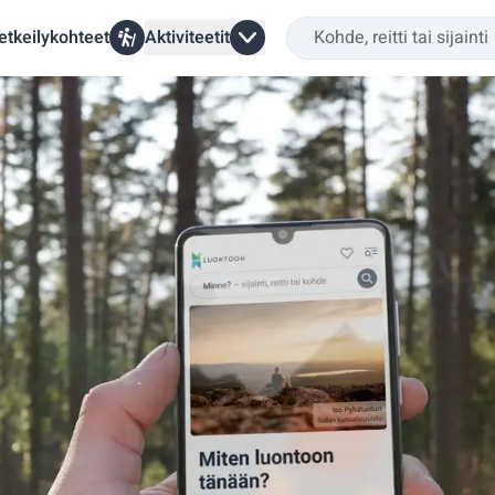
etkeilykohteet
Aktiviteetit