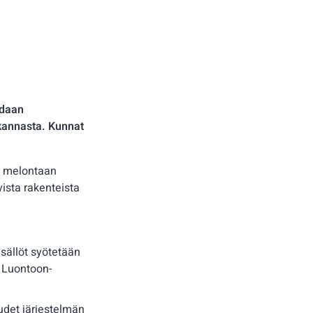
odaan
okannasta. Kunnat
ja melontaan
evista rakenteista
isällöt syötetään
n Luontoon-
udet järjestelmän