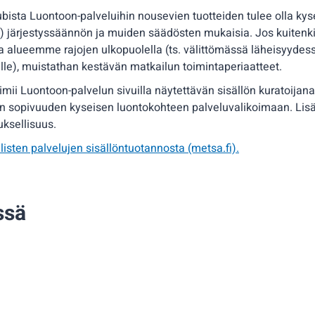
ista Luontoon-palveluihin nousevien tuotteiden tulee olla kys
) järjestyssäännön ja muiden säädösten mukaisia. Jos kuitenki
a alueemme rajojen ulkopuolella (ts. välittömässä läheisyydes
oille), muistathan kestävän matkailun toimintaperiaatteet.
imii Luontoon-palvelun sivuilla näytettävän sisällön kuratoijana 
en sopivuuden kyseisen luontokohteen palveluvalikoimaan. Lis
uksellisuus.
listen palvelujen sisällöntuotannosta (metsa.fi).
ssä