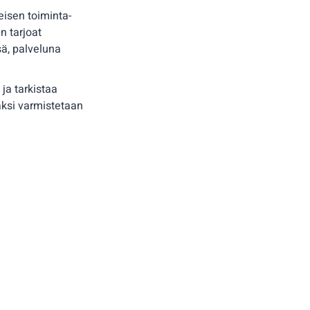
eisen toiminta-
n tarjoat
sä, palveluna
ja tarkistaa
äksi varmistetaan