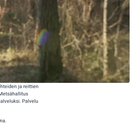
teiden ja reittien
Metsähallitus
alveluksi. Palvelu
na.