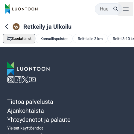
Hae
Retkeily ja Ulkoilu
Suodattimet
Kansallispuistot
Reitti alle 3 km
Reitti 3-10 
Tietoa palvelusta
Ajankohtaista
Yhteydenotot ja palaute
Yleiset käyttöehdot