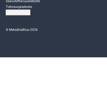
Saavutettavuusseloste
Tietosuojaseloste
Evästeasetukset
©
Metsähallitus 2026