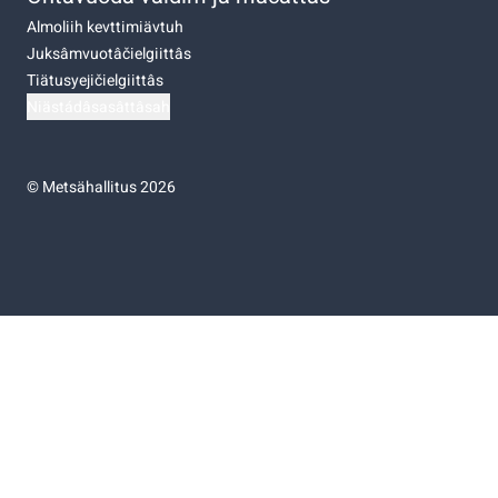
Almoliih kevttimiävtuh
Juksâmvuotâčielgiittâs
Tiätusyejičielgiittâs
Niästádâsasâttâsah
©
Metsähallitus 2026