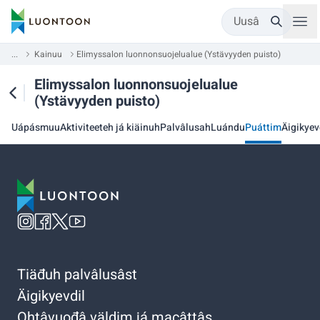
Uusâ
...
Kainuu
Elimyssalon luonnonsuojelualue (Ystävyyden puisto)
Elimyssalon luonnonsuojelualue
(Ystävyyden puisto)
Uápásmuu
Aktiviteeteh já kiäinuh
Palvâlusah
Luándu
Puáttim
Äigikyev
Tiäđuh palvâlusâst
Äigikyevdil
Ohtâvuođâ väldim já macâttâs