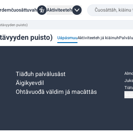
rdemčuosâttuvah
Aktiviteeteh
stävyyden puisto)
tävyyden puisto)
Uápásmuu
Aktiviteeteh já kiäinuh
Palvâl
Tiäđuh palvâlusâst
Almo
Juks
Äigikyevdil
Tiätu
Ohtâvuođâ väldim já macâttâs
Niäs