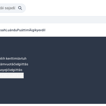
usah
Luándu
Puáttim
Äigikyevdil
liih kevttimiävtuh
âmvuotâčielgiittâs
syejičielgiittâs
tádâsasâttâsah