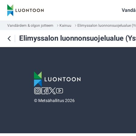
Vandâ
Vandârdem & olgon jotteem
Kainuu
Elimyssalon luonnonsuojelualue (Y
Elimyssalon luonnonsuojelualue (Ys
©
Metsähallitus 2026