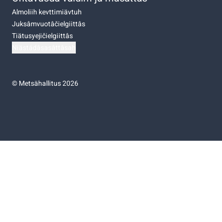
Almoliih kevttimiävtuh
Juksâmvuotâčielgiittâs
Tiätusyejičielgiittâs
Niästádâsasâttâsah
©
Metsähallitus 2026