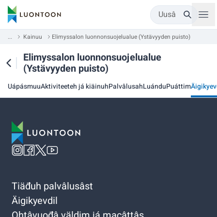
Uusâ
...
Kainuu
Elimyssalon luonnonsuojelualue (Ystävyyden puisto)
Elimyssalon luonnonsuojelualue
(Ystävyyden puisto)
Uápásmuu
Aktiviteeteh já kiäinuh
Palvâlusah
Luándu
Puáttim
Äigikyev
Tiäđuh palvâlusâst
Äigikyevdil
Ohtâvuođâ väldim já macâttâs