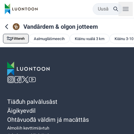
Uusâ
Vandârdem & olgon jotteem
Filttereh
Aalmuglâšmeecih
Kiäinu vuálá 3 km
Kiäinu 3-1
Tiäđuh palvâlusâst
Äigikyevdil
Ohtâvuođâ väldim já macâttâs
Almoliih kevttimiävtuh