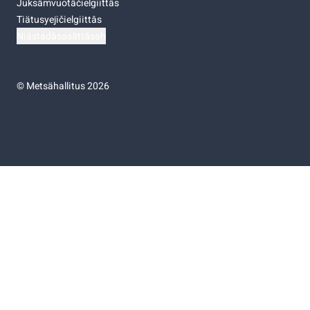
Juksâmvuotâčielgiittâs
Tiätusyejičielgiittâs
Niästádâsasâttâsah
©
Metsähallitus 2026