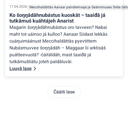
17.04.2026
Meccihaldâttâs Aanaar palvâlemsaje ja Säämimuseo Siida čái
Ko šoŋŋâdâhnubástus kuoskât – taaiđâ já
tutkâmuš kuáhtájeh Anarist
Magarin šoŋŋâdâhnubástus oro tavveen? Nabai
maht tot uáinoo já kulloo? Aanaar Siidast lekkâs
cuáŋuimáánust Meccihaldâttâs pyevtittem
Nubásmuvvee šoŋŋâdâh – Maggaar lii arktisâš
puátteevuotâ? -čáitáldâh, mast taaiđâ já
tutkâmuštiätu joteh paldâluvâi.
Luuvâ lase
Čääiti lase