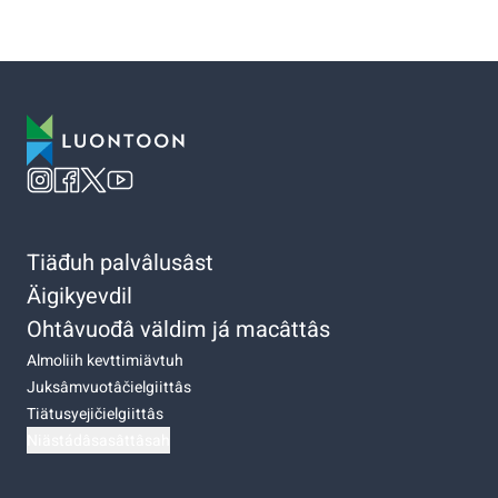
Tiäđuh palvâlusâst
Äigikyevdil
Ohtâvuođâ väldim já macâttâs
Almoliih kevttimiävtuh
Juksâmvuotâčielgiittâs
Tiätusyejičielgiittâs
Niästádâsasâttâsah