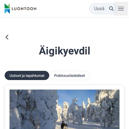
Uusâ
Äigikyevdil
Uutiset ja tapahtumat
Poikkeustiedotteet