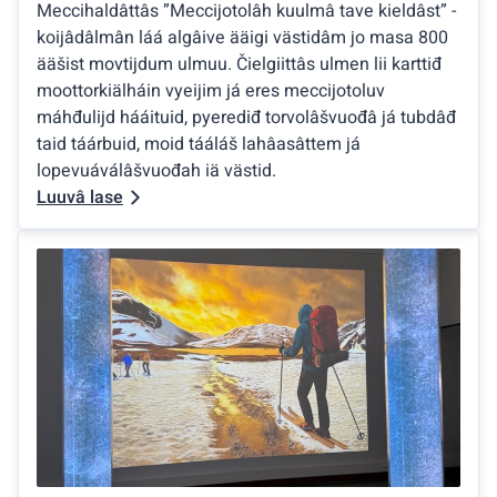
Meccihaldâttâs ”Meccijotolâh kuulmâ tave kieldâst” -
koijâdâlmân láá algâive ääigi västidâm jo masa 800
ääšist movtijdum ulmuu. Čielgiittâs ulmen lii karttiđ
moottorkiälháin vyeijim já eres meccijotoluv
máhđulijd hááituid, pyerediđ torvolâšvuođâ já tubdâđ
taid táárbuid, moid tááláš lahâasâttem já
lopevuáválâšvuođah iä västid.
Luuvâ lase