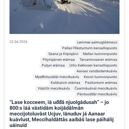
22.04.2026
Lemmee aalmuglâšmecci
Pallas-Yllästunturin kansallispuisto
Saana ja Kilpisjärvi
Mallan luonnonpuisto
Pöyrisjärven erämaa
Tarvantovaaran erämaa
Puljun erämaa
Urho Kekkosen kansallispuisto
Aanaar vandârdemkuávlu
Myeđhituoddâr meccikuávlu
Kevon luonnonpuisto
Kaldoaivin erämaa
Paistunturin erämaa
Vääččir meccikuávlu
Čaarmâuáivái meccikuávlu
Pänituoddâr meccikuávlu
”Lase kocceem, iä uđđâ njuolgâdusah” – jo
800:s láá västidâm koijâdâlmân
meccijotoluvâst Ucjuv, Iänuduv já Aanaar
kuávlust, Meccihaldâttâs aaibâš lase páihálij
uáinuid