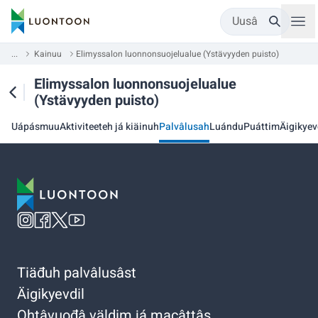
Uusâ
...
Kainuu
Elimyssalon luonnonsuojelualue (Ystävyyden puisto)
Elimyssalon luonnonsuojelualue
(Ystävyyden puisto)
Uápásmuu
Aktiviteeteh já kiäinuh
Palvâlusah
Luándu
Puáttim
Äigikyev
Tiäđuh palvâlusâst
Äigikyevdil
Ohtâvuođâ väldim já macâttâs