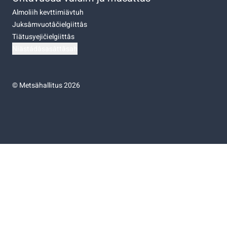
Almoliih kevttimiävtuh
Juksâmvuotâčielgiittâs
Tiätusyejičielgiittâs
Niästádâsasâttâsah
©
Metsähallitus 2026