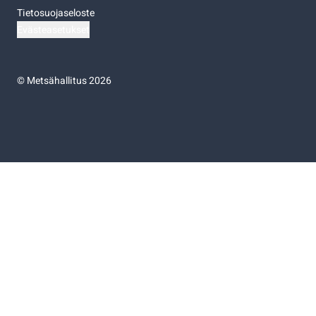
Tietosuojaseloste
Evästeasetukset
©
Metsähallitus 2026