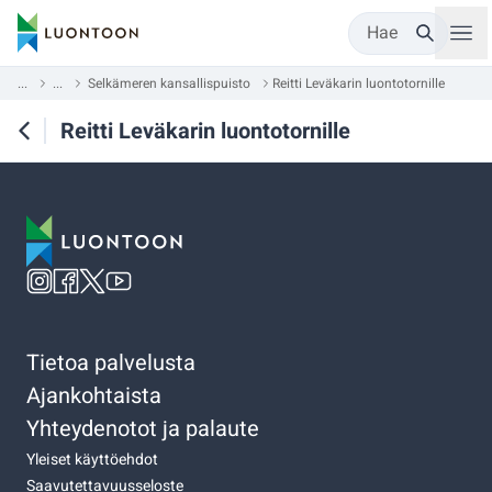
Hae
...
...
Selkämeren kansallispuisto
Reitti Leväkarin luontotornille
Reitti Leväkarin luontotornille
Tietoa palvelusta
Ajankohtaista
Yhteydenotot ja palaute
Yleiset käyttöehdot
Saavutettavuusseloste