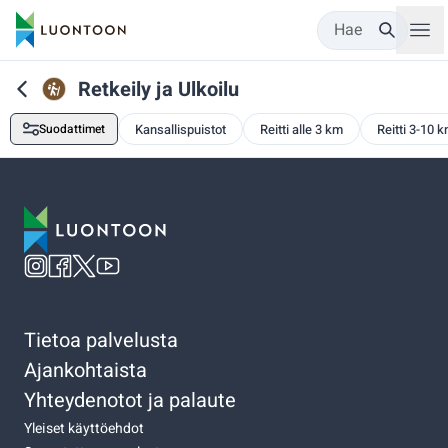
Hae
Retkeily ja Ulkoilu
Suodattimet
Kansallispuistot
Reitti alle 3 km
Reitti 3-10 
Tietoa palvelusta
Ajankohtaista
Yhteydenotot ja palaute
Yleiset käyttöehdot