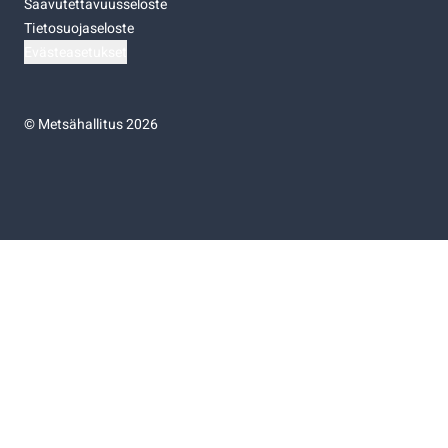
Saavutettavuusseloste
Tietosuojaseloste
Evästeasetukset
©
Metsähallitus 2026