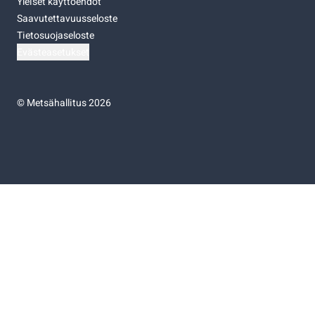
Yleiset käyttöehdot
Saavutettavuusseloste
Tietosuojaseloste
Evästeasetukset
©
Metsähallitus 2026