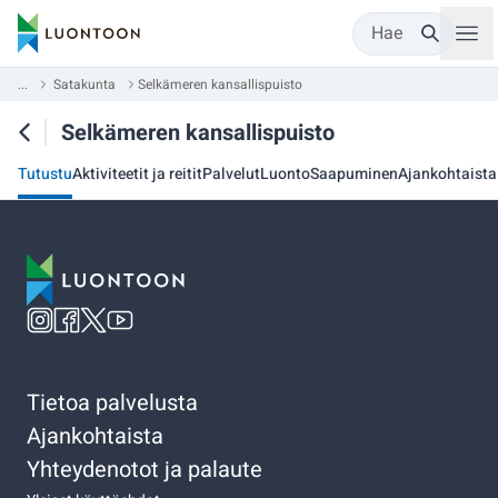
Hae
...
Satakunta
Selkämeren kansallispuisto
Selkämeren kansallispuisto
Tutustu
Aktiviteetit ja reitit
Palvelut
Luonto
Saapuminen
Ajankohtaista
Tietoa palvelusta
Ajankohtaista
Yhteydenotot ja palaute