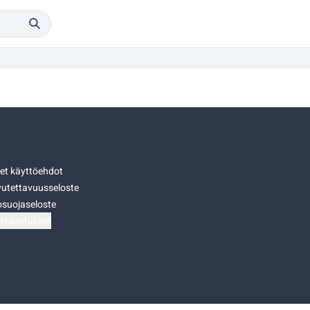
set käyttöehdot
utettavuusseloste
osuojaseloste
teasetukset