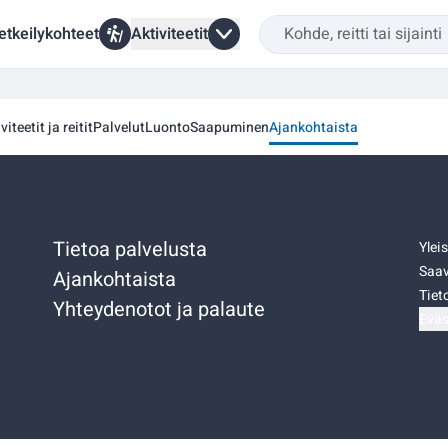
etkeilykohteet
Aktiviteetit
viteetit ja reitit
Palvelut
Luonto
Saapuminen
Ajankohtaista
Tietoa palvelusta
Ylei
Saav
Ajankohtaista
Tiet
Yhteydenotot ja palaute
Eväs