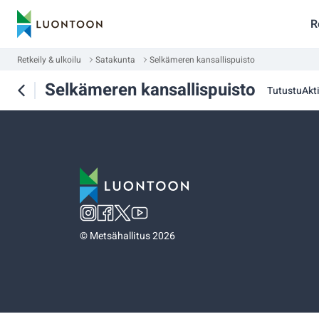
R
Retkeily & ulkoilu
Satakunta
Selkämeren kansallispuisto
Selkämeren kansallispuisto
Tutustu
Akti
©
Metsähallitus 2026