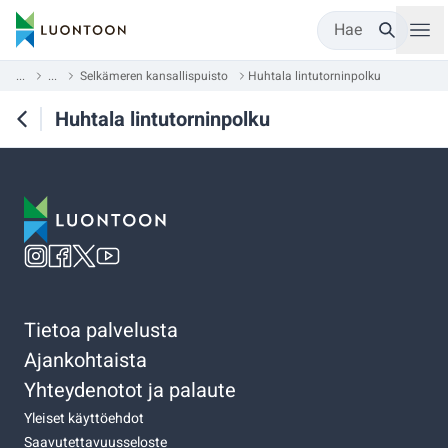
Hae
...
...
Selkämeren kansallispuisto
Huhtala lintutorninpolku
Huhtala lintutorninpolku
Tietoa palvelusta
Ajankohtaista
Yhteydenotot ja palaute
Yleiset käyttöehdot
Saavutettavuusseloste