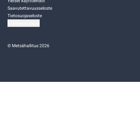
Yleiset käyttöehdot
Saavutettavuusseloste
Tietosuojaseloste
Evästeasetukset
©
Metsähallitus 2026