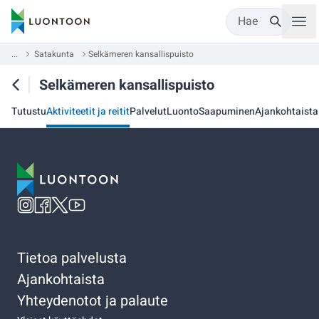
Hae
...
Satakunta
Selkämeren kansallispuisto
Selkämeren kansallispuisto
Tutustu
Aktiviteetit ja reitit
Palvelut
Luonto
Saapuminen
Ajankohtaista
Tietoa palvelusta
Ajankohtaista
Yhteydenotot ja palaute