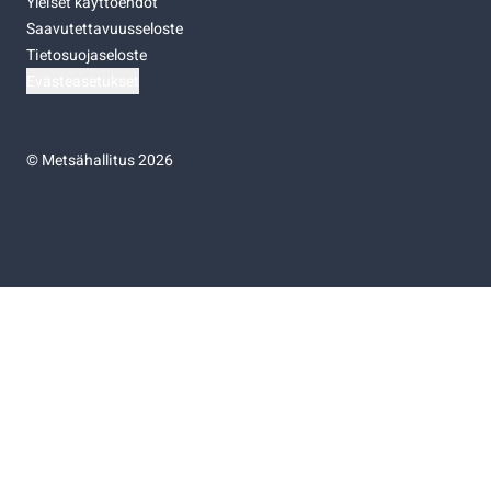
Yleiset käyttöehdot
Saavutettavuusseloste
Tietosuojaseloste
Evästeasetukset
©
Metsähallitus 2026