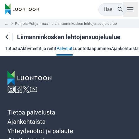
Hae
...
Pohjois-Pohjanmaa
Liimanninkosken lehtojensuojelualue
Liimanninkosken lehtojensuojelualue
Tutustu
Aktiviteetit ja reitit
Palvelut
Luonto
Saapuminen
Ajankohtaista
Tietoa palvelusta
Ajankohtaista
Yhteydenotot ja palaute