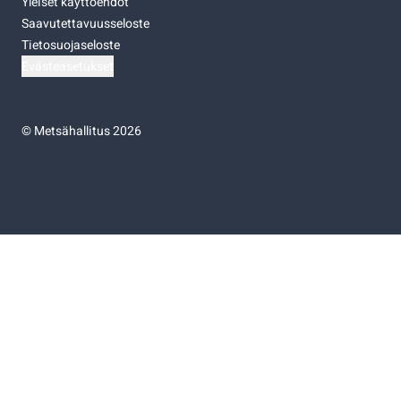
Yleiset käyttöehdot
Saavutettavuusseloste
Tietosuojaseloste
Evästeasetukset
©
Metsähallitus 2026