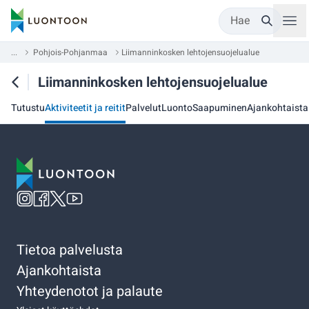
Hae
...
Pohjois-Pohjanmaa
Liimanninkosken lehtojensuojelualue
Liimanninkosken lehtojensuojelualue
Tutustu
Aktiviteetit ja reitit
Palvelut
Luonto
Saapuminen
Ajankohtaista
Tietoa palvelusta
Ajankohtaista
Yhteydenotot ja palaute