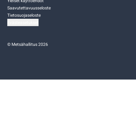
Yleiset käyttöehdot
Saavutettavuusseloste
Tietosuojaseloste
Evästeasetukset
©
Metsähallitus 2026