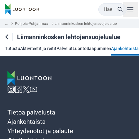
Hae
...
Pohjois-Pohjanmaa
Liimanninkosken lehtojensuojelualue
Liimanninkosken lehtojensuojelualue
Tutustu
Aktiviteetit ja reitit
Palvelut
Luonto
Saapuminen
Ajankohtaista
Tietoa palvelusta
Ajankohtaista
Yhteydenotot ja palaute