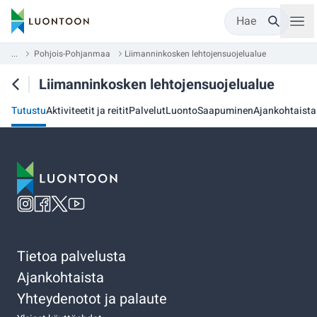
Hae
...
Pohjois-Pohjanmaa
Liimanninkosken lehtojensuojelualue
Liimanninkosken lehtojensuojelualue
Tutustu
Aktiviteetit ja reitit
Palvelut
Luonto
Saapuminen
Ajankohtaista
Tietoa palvelusta
Ajankohtaista
Yhteydenotot ja palaute