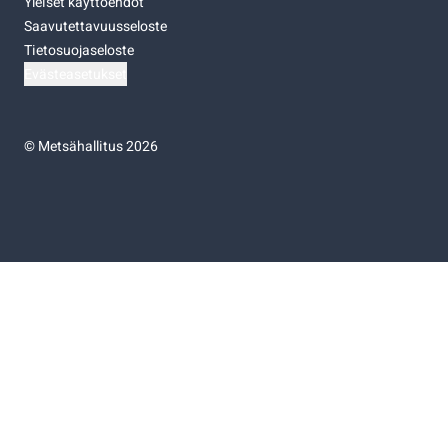
Yleiset käyttöehdot
Saavutettavuusseloste
Tietosuojaseloste
Evästeasetukset
©
Metsähallitus 2026