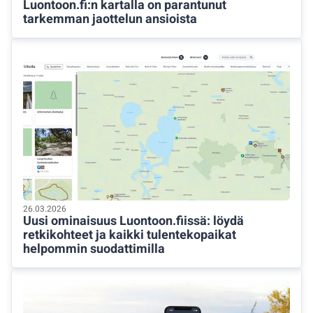
Luontoon.fi:n kartalla on parantunut
tarkemman jaottelun ansioista
26.03.2026
Uusi ominaisuus Luontoon.fiissä: löydä
retkikohteet ja kaikki tulentekopaikat
helpommin suodattimilla