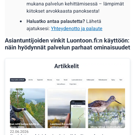
mukana palvelun kehittämisessä – lämpimät
kiitokset arvokkaasta panoksesta!
Haluatko antaa palautetta?
Lähetä
ajatuksesi:
Yhteydenotto ja palaute
Asiantuntijoiden vinkit Luontoon.fi:n käyttöön:
näin hyödynnät palvelun parhaat ominaisuudet
22.06.2026