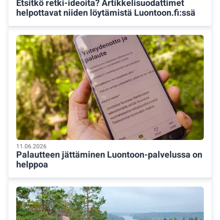
Etsitkö retki-ideoita? Artikkelisuodattimet
helpottavat niiden löytämistä Luontoon.fi:ssä
11.06.2026
Palautteen jättäminen Luontoon-palvelussa on
helppoa