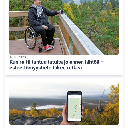
18.05.2026
Kun reitti tuntuu tutulta jo ennen lähtöä –
esteettömyystieto tukee retkeä