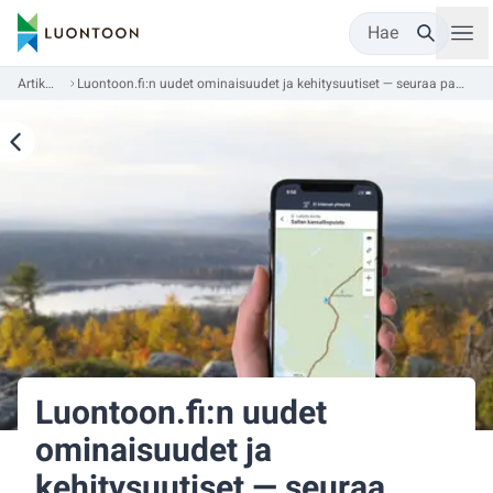
Hae
Artikkelit
Luontoon.fi:n uudet ominaisuudet ja kehitysuutiset — seuraa palvelun päivityksiä
Luontoon.fi:n uudet
ominaisuudet ja
kehitysuutiset — seuraa