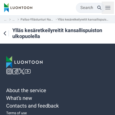
Search
...
...
Pallas-Yllästunturi National Park
Ylläs kesäretkeilyreitit kansallispuiston ulkopuolella
Ylläs kesäretkeilyreitit kansallispuiston
ulkopuolella
About the service
What’s new
Contacts and feedback
Terms of use