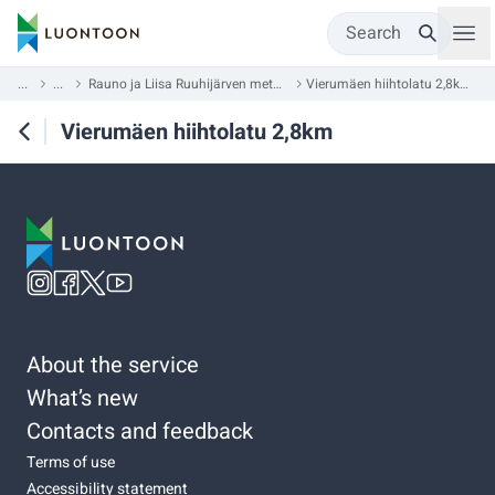
Search
...
...
Rauno ja Liisa Ruuhijärven metsä
Vierumäen hiihtolatu 2,8km
Vierumäen hiihtolatu 2,8km
About the service
What’s new
Contacts and feedback
Terms of use
Accessibility statement