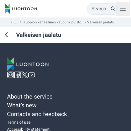
Search
...
...
Kuopion kansallinen kaupunkipuisto
Valkeisen jäälatu
Valkeisen jäälatu
About the service
What’s new
Contacts and feedback
Terms of use
Accessibility statement