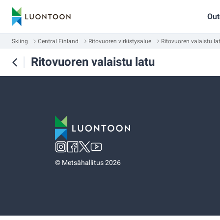
Out
Skiing
Central Finland
Ritovuoren virkistysalue
Ritovuoren valaistu la
Ritovuoren valaistu latu
©
Metsähallitus 2026