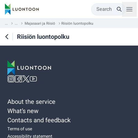
Search
...
...
Majasaari ja Riisiö
Riisiön luontopolku
Riisiön luontopolku
About the service
What’s new
Contacts and feedback
Terms of use
Accessibility statement