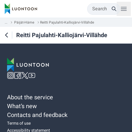
Search
...
Päijät-Häme
Reitti Pajulahti-Kalliojärvi-Villähde
Reitti Pajulahti-Kalliojärvi-Villähde
About the service
What’s new
Contacts and feedback
Terms of use
Accessibility statement