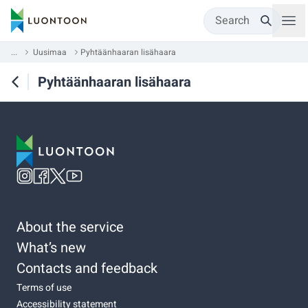
Search
...
Uusimaa
Pyhtäänhaaran lisähaara
Pyhtäänhaaran lisähaara
About the service
What’s new
Contacts and feedback
Terms of use
Accessibility statement