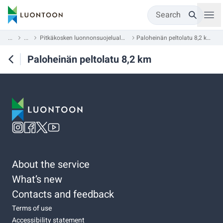
Search
...
...
Pitkäkosken luonnonsuojelualue
Paloheinän peltolatu 8,2 km
Paloheinän peltolatu 8,2 km
About the service
What’s new
Contacts and feedback
Terms of use
Accessibility statement