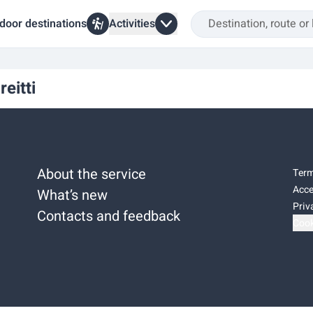
door destinations
Activities
eitti
About the service
Term
Acce
What’s new
Priv
Contacts and feedback
Cook