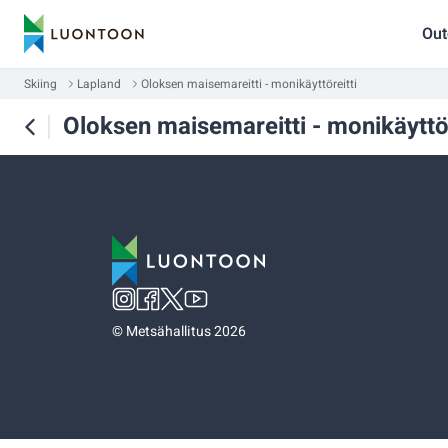
Out
Skiing
Lapland
Oloksen maisemareitti - monikäyttöreitti
Oloksen maisemareitti - monikäyttör
©
Metsähallitus 2026