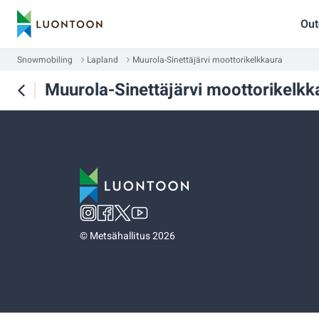
Out
Snowmobiling
Lapland
Muurola-Sinettäjärvi moottorikelkkaura
Muurola-Sinettäjärvi moottorikelkk
©
Metsähallitus 2026