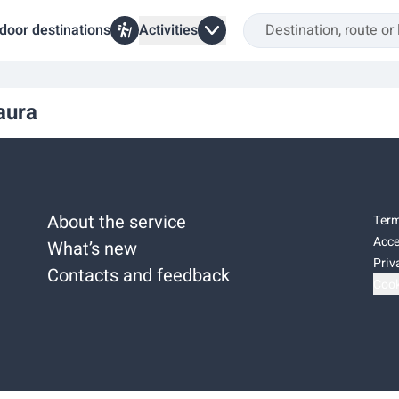
door destinations
Activities
aura
About the service
Term
Acce
What’s new
Priv
Contacts and feedback
Cook