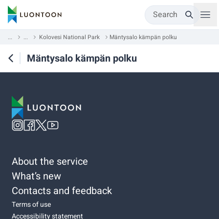
Search
...
...
Kolovesi National Park
Mäntysalo kämpän polku
Mäntysalo kämpän polku
About the service
What’s new
Contacts and feedback
Terms of use
Accessibility statement