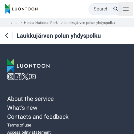
Search
...
...
Hossa National Park
Laukkujärven polun yhdyspolku
Laukkujärven polun yhdyspolku
About the service
What’s new
Contacts and feedback
Terms of use
Accessibility statement