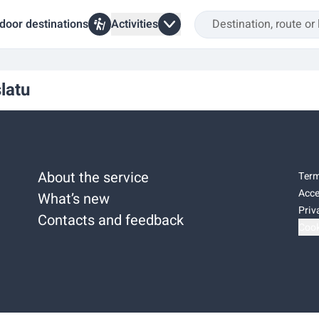
door destinations
Activities
latu
About the service
Term
Acce
What’s new
Priv
Contacts and feedback
Cook