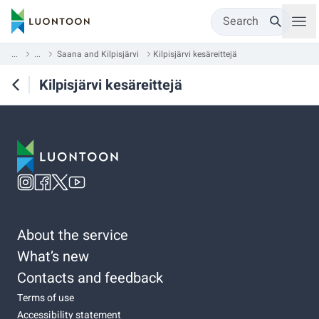
Search
...
...
Saana and Kilpisjärvi
Kilpisjärvi kesäreittejä
Kilpisjärvi kesäreittejä
About the service
What’s new
Contacts and feedback
Terms of use
Accessibility statement