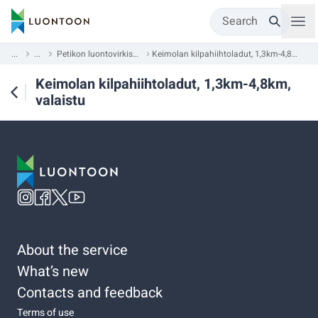
Search
...
...
Petikon luontovirkistysalue
Keimolan kilpahiihtoladut, 1,3km-4,8km, valaistu
Keimolan kilpahiihtoladut, 1,3km-4,8km,
valaistu
About the service
What’s new
Contacts and feedback
Terms of use