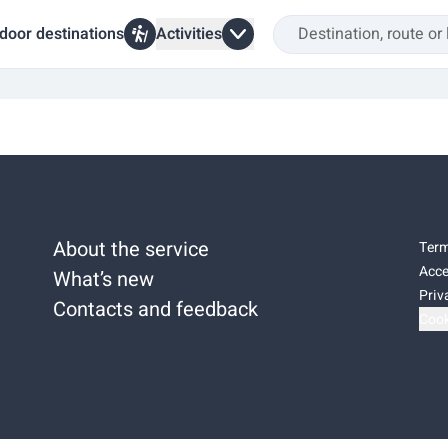
door destinations
Activities
About the service
Term
Acce
What’s new
Priv
Contacts and feedback
Cook