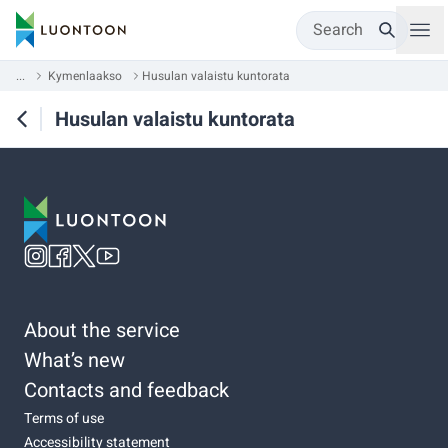
Search
...
Kymenlaakso
Husulan valaistu kuntorata
Husulan valaistu kuntorata
About the service
What’s new
Contacts and feedback
Terms of use
Accessibility statement