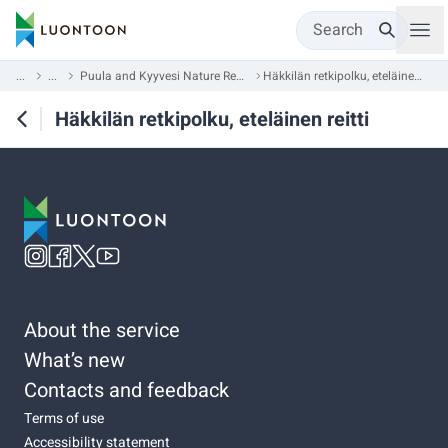
Search
...
...
Puula and Kyyvesi Nature Reserves
Häkkilän retkipolku, eteläinen reitti
Häkkilän retkipolku, eteläinen reitti
About the service
What’s new
Contacts and feedback
Terms of use
Accessibility statement