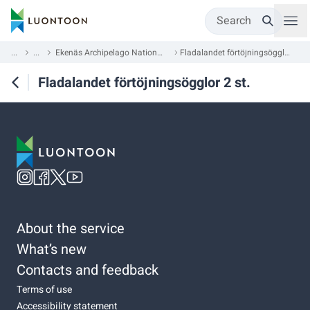
Search
...
...
Ekenäs Archipelago National Park
Fladalandet förtöjningsögglor 2 st.
Fladalandet förtöjningsögglor 2 st.
About the service
What’s new
Contacts and feedback
Terms of use
Accessibility statement