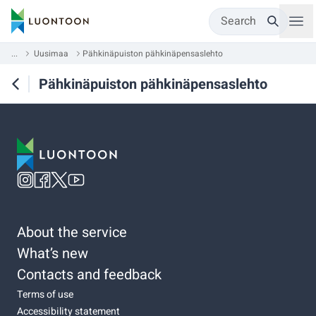
Search
...
Uusimaa
Pähkinäpuiston pähkinäpensaslehto
Pähkinäpuiston pähkinäpensaslehto
About the service
What’s new
Contacts and feedback
Terms of use
Accessibility statement