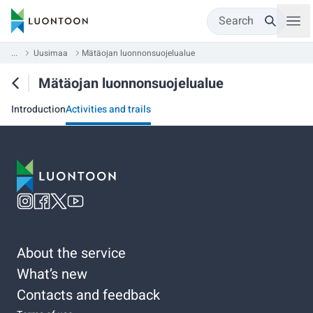
Search
...
Uusimaa
Mätäojan luonnonsuojelualue
Mätäojan luonnonsuojelualue
Introduction
Activities and trails
About the service
What’s new
Contacts and feedback