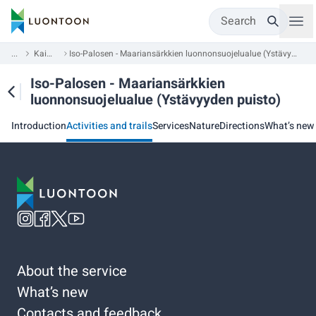
Search
...
Kainuu
Iso-Palosen - Maariansärkkien luonnonsuojelualue (Ystävyyden puisto)
Iso-Palosen - Maariansärkkien
luonnonsuojelualue (Ystävyyden puisto)
Introduction
Activities and trails
Services
Nature
Directions
What’s new
About the service
What’s new
Contacts and feedback