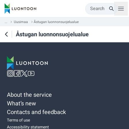
Search
...
Uusimaa
Åstugan luonnonsuojelualue
Åstugan luonnonsuojelualue
About the service
What’s new
Contacts and feedback
Terms of use
Accessibility statement