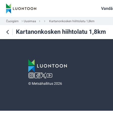
Vandâ
Čuoigâm
Uusimaa
Kartanonkosken hiihtolatu 1,8km
Kartanonkosken hiihtolatu 1,8km
©
Metsähallitus 2026