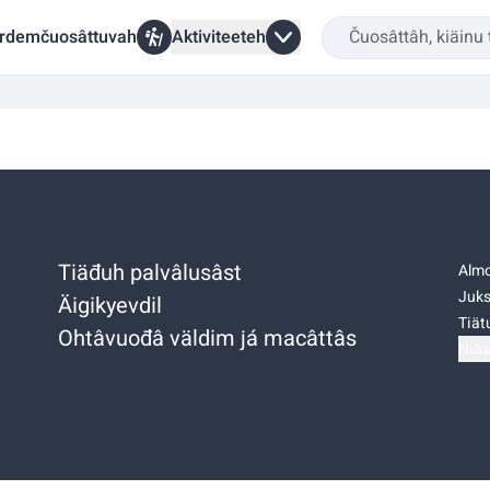
rdemčuosâttuvah
Aktiviteeteh
Tiäđuh palvâlusâst
Almo
Juks
Äigikyevdil
Tiätu
Ohtâvuođâ väldim já macâttâs
Niäs