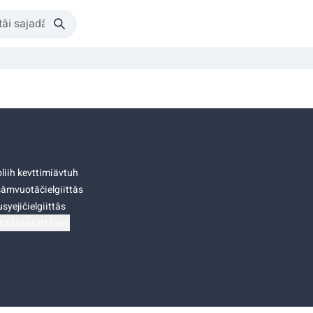
liih kevttimiävtuh
âmvuotâčielgiittâs
syejičielgiittâs
tádâsasâttâsah