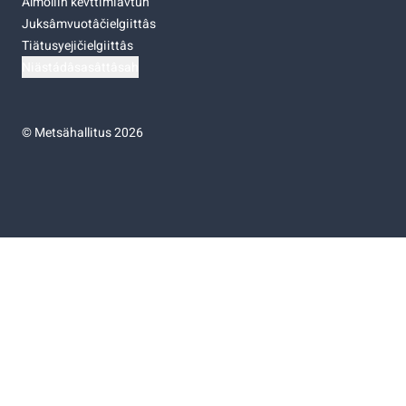
Almoliih kevttimiävtuh
Juksâmvuotâčielgiittâs
Tiätusyejičielgiittâs
Niästádâsasâttâsah
©
Metsähallitus 2026