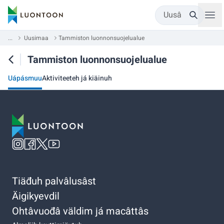
Uusâ
...
Uusimaa
Tammiston luonnonsuojelualue
Tammiston luonnonsuojelualue
Uápásmuu
Aktiviteeteh já kiäinuh
Tiäđuh palvâlusâst
Äigikyevdil
Ohtâvuođâ väldim já macâttâs