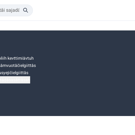
liih kevttimiävtuh
âmvuotâčielgiittâs
syejičielgiittâs
tádâsasâttâsah