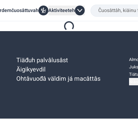
rdemčuosâttuvah
Aktiviteeteh
Tiäđuh palvâlusâst
Almo
Juks
Äigikyevdil
Tiätu
Ohtâvuođâ väldim já macâttâs
Niäs