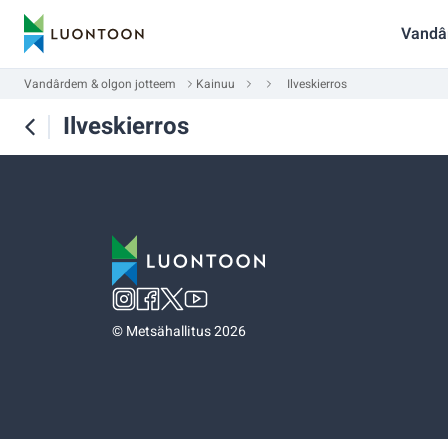
Vandâ
Vandârdem & olgon jotteem
Kainuu
Ilveskierros
Ilveskierros
©
Metsähallitus 2026