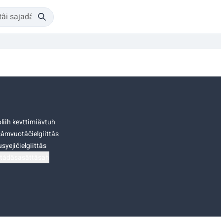
liih kevttimiävtuh
âmvuotâčielgiittâs
syejičielgiittâs
tádâsasâttâsah