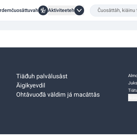
rdemčuosâttuvah
Aktiviteeteh
Tiäđuh palvâlusâst
Almo
Juks
Äigikyevdil
Tiätu
Ohtâvuođâ väldim já macâttâs
Niäs