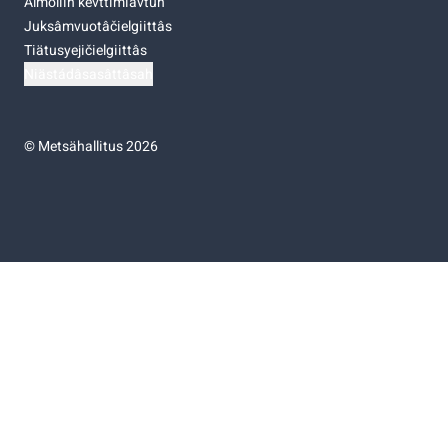
Almoliih kevttimiävtuh
Juksâmvuotâčielgiittâs
Tiätusyejičielgiittâs
Niästádâsasâttâsah
©
Metsähallitus 2026