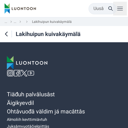
Uusâ
...
...
Lakihuipun kuivakäymälä
Lakihuipun kuivakäymälä
Tiäđuh palvâlusâst
Äigikyevdil
Ohtâvuođâ väldim já macâttâs
Almoliih kevttimiävtuh
Juksâmvuotâčielgiittâs