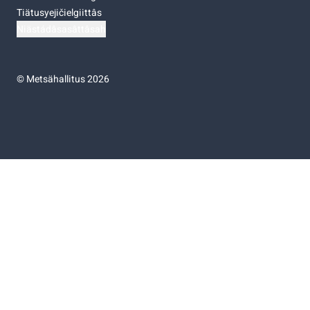
Tiätusyejičielgiittâs
Niästádâsasâttâsah
©
Metsähallitus 2026